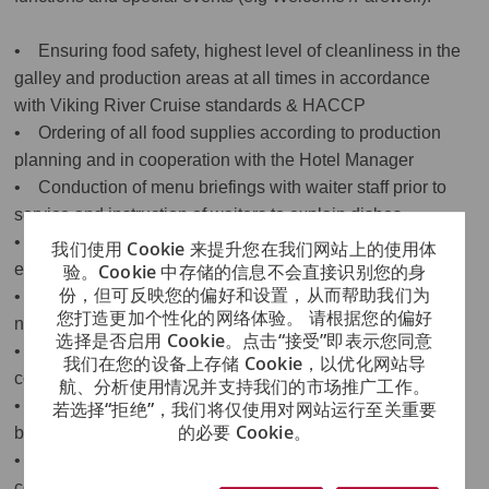
• Ensuring food safety, highest level of cleanliness in the
galley and production areas at all times in accordance
with Viking River Cruise standards & HACCP
• Ordering of all food supplies according to production
planning and in cooperation with the Hotel Manager
• Conduction of menu briefings with waiter staff prior to
service and instruction of waiters to explain dishes
• Preparation of opening and closing ships at start and
我们使用 Cookie 来提升您在我们网站上的使用体
验。Cookie 中存储的信息不会直接识别您的身
end of season
份，但可反映您的偏好和设置，从而帮助我们为
• Supervision, motivation and training of the multi-
您打造更加个性化的网络体验。 请根据您的偏好
national galley crew
选择是否启用 Cookie。点击“接受”即表示您同意
• Participation in loadings and conduction of quality
我们在您的设备上存储 Cookie，以优化网站导
control
航、分析使用情况并支持我们的市场推广工作。
• Responsible for cost control and adherence to set
若选择“拒绝”，我们将仅使用对网站运行至关重要
的必要 Cookie。
budgets
• Conduction of stock takes; inventory according to
company procedure