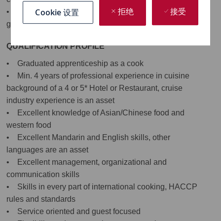
Cookie 设置
拒绝
• Active participation in ship functions, socializing with
接受
guests during meal times
QUALIFICATION PROFILE
• Graduated apprenticeship as a cook
• Min. 4 years of professional experience in cuisine
background of a 4 or 5* Hotel or Restaurant, cruise
industry experience is an asset
• Excellent knowledge of Asian/Chinese food and
western food
• Excellent Mandarin and English skills, other
languages are an asset
• Excellent management, organizational and
communication skills
• Skills in every part of international cooking, HACCP
rules and standards
• Service oriented and guest focused