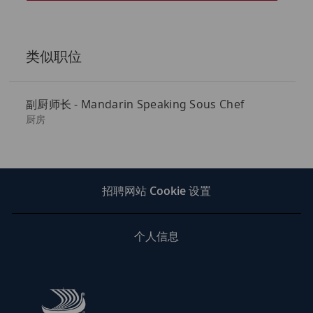
件
地
址
类似职位
（必
填）
副厨师长 - Mandarin Speaking Sous Chef
类
厨房
别
招聘网站 Cookie 设置
个人信息