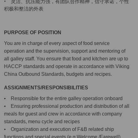
• 灵活、抗压能力强，有团队合作精神，信守承诺，个性
积极和整洁的外表
PURPOSE OF POSITION
You are in charge of every aspect of food service
operation and the supervision, support and mentoring of
all galley staff. You ensure that food and kitchen are up to
HACCP standards and operate in accordance with Viking
China Outbound Standards, budgets and recipes.
ASSIGNMENTS/RESPONSIBILITIES
• Responsible for the entire galley operation onboard
• Ensuring professional production and distribution of all
meals for guest and crew in accordance with company
standards, menu cycle and recipes
• Organization and execution of F&B related ship
functions and special events (e.g Welcome /Farewell).