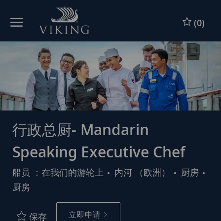
Skip to main content
跳到主要内容
(0)
-
-
行政总厨- Mandarin
Speaking Executive Chef
类
船员 ：在我们的游轮上
内河 （欧洲）
厨房
别
厨房
立即申请
保存