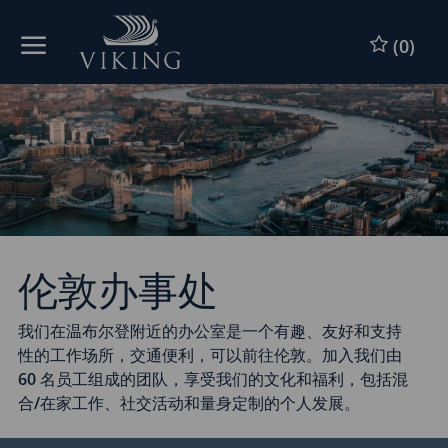
Skip to main content
跳到主要内容
(0)
-
-
伦敦办事处
我们在温布尔登附近的办公室是一个有趣、友好和支持
性的工作场所，交通便利，可以前往伦敦。加入我们由
60 名员工组成的团队，享受我们的文化和福利，包括混
合/在家工作、社交活动和量身定制的个人发展。